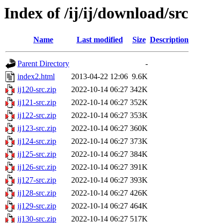
Index of /ij/ij/download/src
Name
Last modified
Size
Description
Parent Directory
-
index2.html
2013-04-22 12:06
9.6K
ij120-src.zip
2022-10-14 06:27
342K
ij121-src.zip
2022-10-14 06:27
352K
ij122-src.zip
2022-10-14 06:27
353K
ij123-src.zip
2022-10-14 06:27
360K
ij124-src.zip
2022-10-14 06:27
373K
ij125-src.zip
2022-10-14 06:27
384K
ij126-src.zip
2022-10-14 06:27
391K
ij127-src.zip
2022-10-14 06:27
393K
ij128-src.zip
2022-10-14 06:27
426K
ij129-src.zip
2022-10-14 06:27
464K
ij130-src.zip
2022-10-14 06:27
517K